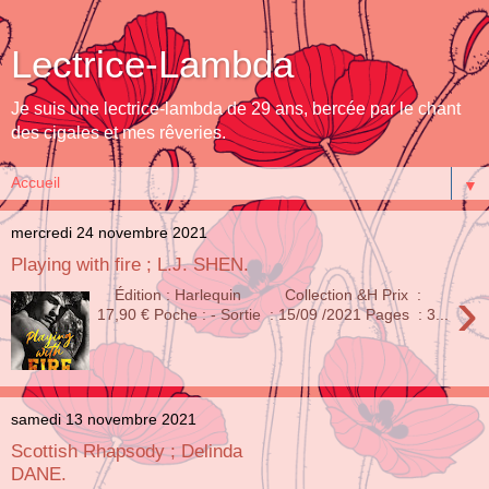
Lectrice-Lambda
Je suis une lectrice-lambda de 29 ans, bercée par le chant
des cigales et mes rêveries.
▼
mercredi 24 novembre 2021
Playing with fire ; L.J. SHEN.
›
Édition : Harlequin Collection &H Prix :
17,90 € Poche : - Sortie : 15/09 /2021 Pages : 3...
samedi 13 novembre 2021
Scottish Rhapsody ; Delinda
DANE.